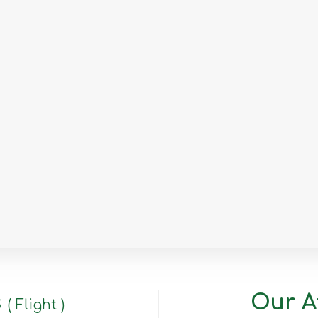
s
Our Af
( Flight )