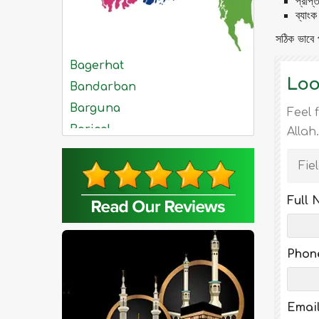
প্রাপ্
ব্যাং
সঠিক ভাবে 
Bagerhat
Loo
Bandarban
Barguna
Feel 
Barisal
Allah.
Bhola
Fiel
Bogra
Brahmanbaria
Full
Chandpur
Chittagong
Phon
Chuadanga
Comilla
Cox's Bazar
Emai