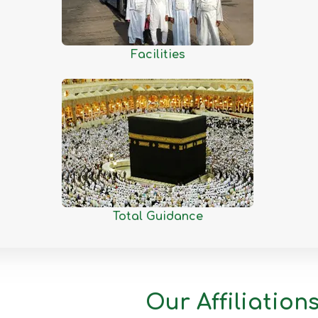
Kishoreganj
Kurigram
Kushtia
Facilities
Lakshmipur
Lalmonirhat
Madaripur
Magura
Manikganj
Meherpur
Moulvibazar
Total Guidance
Munshiganj
Mymensingh
Naogaon
Narail
Our Affiliation
Narayanganj