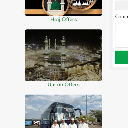
Dhaka
Dinajpur
Comm
Faridpur
Hajj Offers
Feni
Gaibandha
Gazipur
Gopalganj
Habiganj
Jamalpur
Jessore
Umrah Offers
Jhalokati
Jhenaidah
Joypurhat
Khagrachhari
Khulna