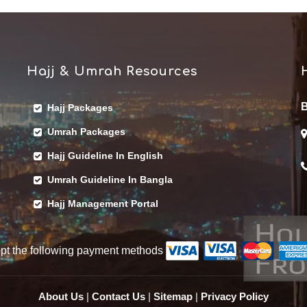
Hajj & Umrah Resources
B
Hajj Packages
Umrah Packages
Hajj Guideline In English
Umrah Guideline In Bangla
Hajj Management Portal
pt the following payment methods
About Us
|
Contact Us
|
Sitemap
|
Privacy Policy