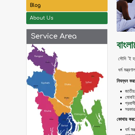
Blog
About Us
Service Area
বাংল
সৌদি ‘ই হজ
ধর্ম মন্ত্
নিবন্ধন কর
জাতীয়
মোবাই
প্রবা
সরকার
কোথায় করব
ধর্ম 