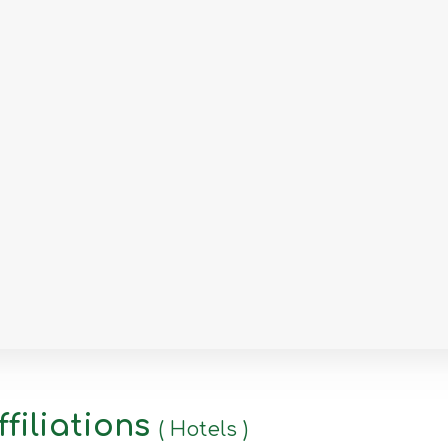
filiations
( Hotels )