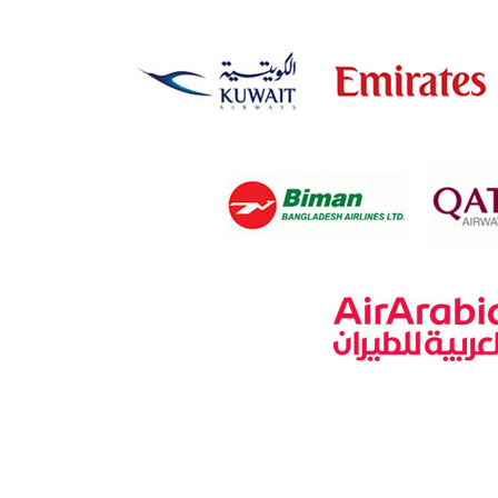
Narsingdi
Natore
Nawabganj
Netrakona
Nilphamari
Noakhali
Pabna
Panchagarh
Patuakhali
Pirojpur
Rajbari
Rajshahi
Rangamati
Rangpur
Satkhira