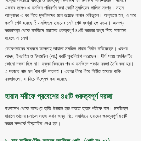
বিশ্বের সবচেয়ে পবিত্র ও গুরুত্বপূর্ণ মসজিদ হল মসজিদ আল-হারাম। জীবনে
একবার হলেও এ মসজিদ পরিদর্শন করা কোটি মুসলিমের লালিত স্বপ্ন। মহান
আল্লাহর এ ঘর নিয়ে মুসলিমদের মনে রয়েছে নানান কৌতুহল। অন্যতম হল, এ ঘরে
কতটি গেট রয়েছে ? মসজিদুল হারামের মোট গেট সংখ্যা হল ২৬২। অসংখ্য
দরজাসমূহ থেকে মসজিদে হারামের গুরুত্বপূর্ণ ৪৫টি দরজার তথ্য দিয়ে সাজানো
হয়েছে এ লেখা।
ফেরেশতাদের মাধ্যমে আল্লাহ তায়ালা মসজিদ হারাম নির্মাণ করিয়েছেন। এরপর
আদম, ইবরাহিম ও ইসমাইল (আ.) ঘরটি পুনঃনির্মাণ করেছেন। দীর্ঘ সময় মসজিদটির
কোনো দরজা ছিল না। মক্কা বিজয়ের পর এ মসজিদে প্রথম দরজা তৈরি করা হয়।
এ দরজার নাম হল ‘বাব বনি শায়বাহ’। এরপর ধীরে ধীরে নির্মিত হয়েছে বাকি
দরজাগুলো, যা নিচে উল্লেখ করা হয়েছে।
হারাম শরীফে প্রবেশের ৪৫টি গুরুত্বপূর্ণ দরজা
বাংলাদেশ থেকে অসংখ্য হাজি উমরাহ হজ করতে হারাম শরীফে যান। মসজিদুল
হারামে তাদের চলাচল সহজ করার জন্য নিচে মসজিদে হারামের গুরুত্বপূর্ণ ৪৫টি
দরজা সম্পর্কে বিস্তারিত লেখা হল।