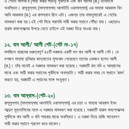
এ গেটটি মাসআ’র (সায়ী করার স্থান) পূর্বদিকে এবং বাব আলির (রা.) ডানদিকে
অবস্থিত। রাসূলুল্লাহ (সাল্লাল্লাহু আলাইহি ওয়াসাল্লাম) এর সাহাবা আরকাম বিন
আবি আরকাম (রা.) এর বাসস্থান ছিল এটা। এজন্য তার নামানুসারেই এ গেটের
নামকরণ করা হয়।এই গেট দিয়ে সরাসরি সায়ী করার স্থানে পৌঁছা যায়। এছাড়াও
হারাম কমপ্লেক্সের উপরে যেতে চাইলে এই দরজা দিয়ে যাওয়া যায়।
১২. বাব আলী/ আলী গেট-(গেট নং-১৭)
মসজিদে হারামের গুরুত্বপূর্ণ ৪৫টি দরজার একটি হল বাব আলী বা আলী গেট। যে
দশজন সাহাবা দুনিয়ায় জান্নাতের সুসংবাদ পেয়েছেন তাদের একজন হলেন আলী
(রা.)। তাঁর নামেই এ দরজার নামকরণ করা হয়েছে। দরজাটি বাব নবি ও আব্বাসের
মাঝে এবং সায়ী করার স্থানের পূর্বদিকে অবস্থতি। সায়ী করার সময় যে স্থানে ‘রমল’
করতে হয়, দরজাটি এ স্থানের সঙ্গে সংযুক্ত।
১৩. বাব আব্বাস-(গেট-২০)
রাসূলুল্লাহ (সাল্লাল্লাহু আলাইহি ওয়াসাল্লাম) এর চাচা ও সাহাবা আব্বাস ইবন
আব্দুল মুত্তালিবের নামে এ দরজার নামকরণ করা হয়েছে। দরজাটি হারাম কমপ্লেক্সের
পূর্বদিকে বাব আলী ও বনি শায়বার মাঝে অবস্থিত। এ দরজা দিয়ে হাজি সাহেবগণ
সায়ী করার স্থানে প্রবেশ করে থাকেন।