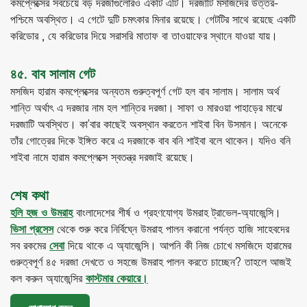
কমপ্লেক্সের সবচেয়ে বড় দরজাগুলোরও একটি এটি। দরজাটি মসজিদের উত্তর-
পশ্চিমে অবস্থিত। এ গেটে দুটি চমৎকার মিনার রয়েছে। গেটটির সাথে রয়েছে একটি
করিডোর , যে করিডোর দিয়ে সরাসরি মাতাফ বা তাওয়াফের স্থানে যাওয়া যায়।
৪৫. বাব সালাম গেট
মসজিদ হারাম কমপ্লেক্সের অন্যতম গুরুত্বপূর্ণ গেট হল বাব সালাম। সালাম অর্থ
শান্তি অর্থাৎ এ দরজার নাম হল শান্তির দরজা। সাফা ও মারওয়া পাহাড়ের মাঝে
দরজাটি অবস্থিত। কা’বার কাছেই অবস্থান করতেন শাইবা বিন উসমান। অনেকে
তাঁর গোত্রের দিকে ইঙ্গিত করে এ দরজাকে বাব বনি শাইবা বলে থাকেন। যদিও বনি
শাইবা নামে হারাম কমপ্লেক্সে স্বতন্ত্র দরজাই রয়েছে।
শেষ কথা
হলি হজ ও উমরাহ
বাংলাদেশের শীর্ষ ও গ্রহণযোগ্য উমরাহ ট্রাভেল-অ্যাজেন্সি।
ভিসা প্রসেস
থেকে শুরু করে নির্বিঘ্নে উমরাহ পালন করানো পর্যন্ত হাজি সাহেবদের
সব রকমের
সেবা
দিয়ে থাকে এ অ্যাজেন্সি। আপনি কী নিজ চোখে মসজিদে হারামের
গুরুত্বপূর্ণ ৪৫ দরজা দেখতে ও সহজে উমরাহ পালন করতে চাচ্ছেন? তাহলে আজই
কল করুন অ্যাজেন্সির
কাস্টমার কেয়ারে।