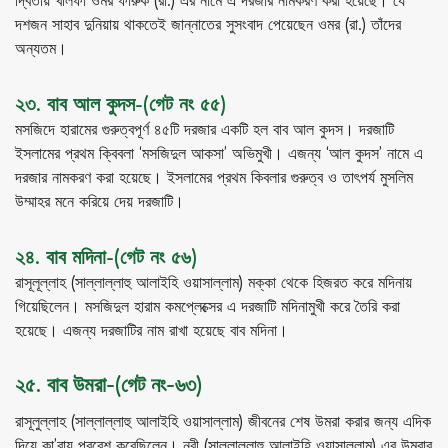
দ্বিতীয় খলিফা ওমর ফারুক (রা.) এর নামে এ দরজার নামকরণ করা হয়েছে। যে
দশজন সাহাব দুনিয়ায় থাকতেই জান্নাতের সুসংবাদ পেয়েছেন ওমর (রা.) তাঁদের
অন্যতম।
২৩. বাব আল কুদস-(গেট নং ৫৫)
মসজিদে হারামের গুরুত্বপূর্ণ ৪৫টি দরজার একটি হল বাব আল কুদস। দরজাটি
ইসলামের প্রথম ক্বিবলা ‘মসজিদুল আকসা’ অভিমুখী। এজন্য ‘আল কুদস’ নামে এ
দরজার নামকরণ করা হয়েছে। ইসলামের প্রথম কিবলার গুরুত্ব ও তাৎপর্য মুসলিম
উম্মাহর মনে করিয়ে দেয় দরজাটি।
২৪. বাব মদিনা-(গেট নং ৫৬)
রাসূলূল্লাহ (সাল্লাল্লাহু আলাইহি ওয়াসাল্লাম) মক্কা থেকে হিজরত করে মদিনায়
গিয়েছিলেন। মসজিদুল হারাম কমপ্লেক্সের এ দরজাটি মদিনামুখী করে তৈরি করা
হয়েছে। এজন্য দরজাটির নাম রাখা হয়েছে বাব মদিনা।
২৫. বাব উমরা-(গেট নং-৬৩)
রাসূলুল্লাহ (সাল্লাল্লাহু আলাইহি ওয়াসাল্লাম) জীবনের শেষ উমরা করার জন্য এদিক
দিয়ে কা’বায় প্রবেশ করেছিলেন। নবী (সাল্লাল্লাহু আলাইহি ওয়াসাল্লাম) এর উমরার