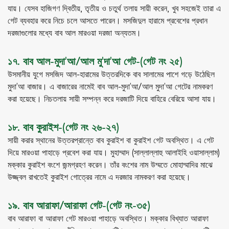
যায়। যেসব হাজিগণ দ্বিতীয়, তৃতীয় ও চতুর্থ তলায় সায়ী করেন, খুব সহজেই তারা এ
গেট ব্যবহার করে নিচে চলে আসতে পারেন। মসজিদুল হারামে প্রবেশের প্রধান
দরজাগুলোর মধ্যে বাব আল মারওয়া দরজা অন্যতম।
১৭. বাব আল-মুদা’আ/আল মু’দা’আ গেট-(গেট নং ২৫)
উসমানীয় যুগে মসজিদ আল-হারামের উত্তরদিকে বাব সালামের পাশে গড়ে উঠেছিল
মুদা’আ বাজার। এ বাজারের নামেই বাব আল-মুদা’আ/আল মুদা’আ গেটের নামকরণ
করা হয়েছে। নিচতলায় সায়ী সম্পন্ন করে দরজাটি দিয়ে বাহিরে বেরিয়ে আসা যায়।
১৮. বাব কুরাইশ-(গেট নং ২৬-২৭)
সায়ী করার স্থানের উত্তরপ্রান্তে বাব কুরাইশ বা কুরাইশ গেট অবস্থিত। এ গেট
দিয়ে মারওয়া পাহাড়ে প্রবেশ করা যায়। মুহাম্মাদ (সাল্লাল্লাহু আলাইহি ওয়াসাল্লাম)
মক্কার কুরাইশ বংশে জন্মগ্রহণ করেন। তাঁর বংশের নাম উম্মতে মোহাম্মাদির মাঝে
উজ্জ্বল রাখতেই কুরাইশ গোত্রের নামে এ দরজার নামকরণ করা হয়েছে।
১৯. বাব আরাফা/আরাফা গেট-(গেট নং-৩৫)
বাব আরাফা বা আরাফা গেট মারওয়া পাহাড়ে অবস্থিত। মক্কার বিখ্যাত আরাফা