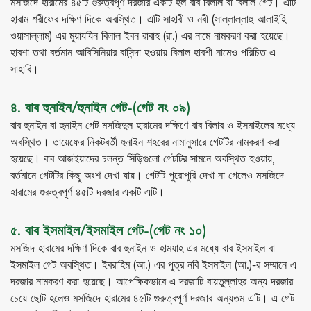
মসজিদে হারামের ৪৫টি গুরুত্বপূর্ণ দরজার একটি হল বাব বিলাল বা বিলাল গেট। এটি
হারাম শরীফের দক্ষিণ দিকে অবস্থিত। এটি সাহাবী ও নবী (সাল্লাল্লাহু আলাইহি
ওয়াসাল্লাম) এর মুয়াযযিন বিলাল ইবন রাবাহ (রা.) এর নামে নামকরণ করা হয়েছে।
হাবশা তথা বর্তমান আবিসিনিয়ার বাসিন্দা হওয়ায় বিলাল হাবশী নামেও পরিচিত এ
সাহাবি।
৪. বাব হুনাইন/হুনাইন গেট-(গেট নং ০৯)
বাব হুনাইন বা হুনাইন গেট মসজিদুল হারামের দক্ষিণে বাব বিলার ও ইসমাইলের মধ্যে
অবস্থিত। তায়েফের নিকটবর্তী হুনাইন শহরের নামানুসারে গেটটির নামকরণ করা
হয়েছে। বাব আজইয়াদের চলন্ত সিঁড়িগুলো গেটটির সামনে অবস্থিত হওয়ায়,
বর্তমানে গেটটির কিছু অংশ দেখা যায়। গেটটি পুরোপুরি দেখা না গেলেও মসজিদে
হারামের গুরুত্বপূর্ণ ৪৫টি দরজার একটি এটি।
৫. বাব ইসমাইল/ইসমাইল গেট-(গেট নং ১০)
মসজিদ হারামের দক্ষিণ দিকে বাব হুনাইন ও হামযাহ এর মধ্যে বাব ইসমাইল বা
ইসমাইল গেট অবস্থিত। ইবরাহিম (আ.) এর পুত্র নবি ইসমাইল (আ.)-র সম্মানে এ
দরজার নামকরণ করা হয়েছে। আপেক্ষিকভাবে এ দরজাটি বায়তুল্লাহর অন্য দরজার
চেয়ে ছোট হলেও মসজিদে হারামের ৪৫টি গুরুত্বপূর্ণ দরজার অন্যতম এটি। এ গেট