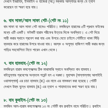
দেখলে ইবরাহিম, ইসমাইল ও হাজেরা (আ.) মক্কায় আল্লাহর জন্য যে ত্যাগ
করেছেন তা স্মরণ হয়ে যায়।
৬. বাব সাফা/আল সাফা গেট-(গেট নং ১১)
বাব সাফা যা আল সাফা গেট নামেও পরিচিত। মসজিদুল হারামের ৫টি প্রধান ফটকের
মধ্যে এটি একটি। ফটকটি হারাম শরীফের উত্তর দিকে অবস্থিত। এ গেট দিয়ে
সায়ী করার স্থানে প্রবেশ করা যায় এবং উপরে যেতে চাইলে গেটটিতে থাকা সিঁড়ি
ব্যবহার করে হারামের উপরে যাওয়া যায়। বয়স্ক ও অসুস্থ হাজিগণ সায়ী করার জন্য
গাড়ির সহযোগিতা নিতে পারেন এখান থেকে।
৭. বাব হামযাহ-(গেট নং ১২)
মসজিদুল হারাম কমপ্লেক্সের ঠিক মাঝামাঝি স্থানে অবস্থিত বাব হামযাহ।
বাইতুল্লায় প্রবেশের অন্যতম পয়েন্ট হল এ দরজা। মুহাম্মাদ (সাল্লাল্লাহু আলাইহি
ওয়াসাল্লাম) এর চাচা হামযাহ (রা.) এর নামে এর নামকরণ করা হয়েছে। গেটটি
দেখলে উহুদ যুদ্ধে হামযাহ (রা.) এর ত্যাগ ও শাহাদাতের কথা স্মরণ হয়ে যায়।
৮. বাব কুবাইস-(গেট নং ১৩)
মসজিদ আল-হারাম কমপ্লেক্সের ১৩ নং গেটটি বাব কুবাইস নামে পরিচিত। কুবাইস