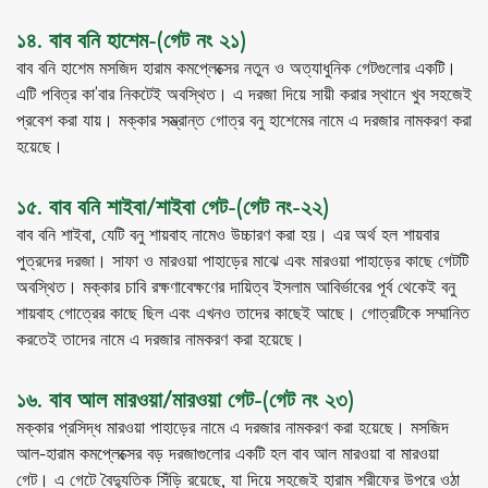
১৪. বাব বনি হাশেম-(গেট নং ২১)
বাব বনি হাশেম মসজিদ হারাম কমপ্লেক্সের নতুন ও অত্যাধুনিক গেটগুলোর একটি।
এটি পবিত্র কা’বার নিকটেই অবস্থিত। এ দরজা দিয়ে সায়ী করার স্থানে খুব সহজেই
প্রবেশ করা যায়। মক্কার সম্ভ্রান্ত গোত্র বনু হাশেমের নামে এ দরজার নামকরণ করা
হয়েছে।
১৫. বাব বনি শাইবা/শাইবা গেট-(গেট নং-২২)
বাব বনি শাইবা, যেটি বনু শায়বাহ নামেও উচ্চারণ করা হয়। এর অর্থ হল শায়বার
পুত্রদের দরজা। সাফা ও মারওয়া পাহাড়ের মাঝে এবং মারওয়া পাহাড়ের কাছে গেটটি
অবস্থিত। মক্কার চাবি রক্ষণাবেক্ষণের দায়িত্ব ইসলাম আবির্ভাবের পূর্ব থেকেই বনু
শায়বাহ গোত্রের কাছে ছিল এবং এখনও তাদের কাছেই আছে। গোত্রটিকে সম্মানিত
করতেই তাদের নামে এ দরজার নামকরণ করা হয়েছে।
১৬. বাব আল মারওয়া/মারওয়া গেট-(গেট নং ২৩)
মক্কার প্রসিদ্ধ মারওয়া পাহাড়ের নামে এ দরজার নামকরণ করা হয়েছে। মসজিদ
আল-হারাম কমপ্লেক্সের বড় দরজাগুলোর একটি হল বাব আল মারওয়া বা মারওয়া
গেট। এ গেটে বৈদ্যুতিক সিঁড়ি রয়েছে, যা দিয়ে সহজেই হারাম শরীফের উপরে ওঠা