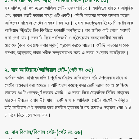
১. বাব মালিক/কিং আব্দুল আজিজ গেট- (গেট নং ০১)
বাব মালিক, যা কিং আব্দুল আজিজ গেট নামেও পরিচিত। মসজিদুল হারামের আধুনিক
এবং প্রধান চারটি দরজার মধ্যে এটি একটি। সৌদি আরবের সাবেক বাদশাহ আব্দুল
আজিজের নামে এ গেটের নামকরণ করা হয়। হারাম কমপ্লেক্সের ইয়েমেণি কর্ণার এবং
আজিয়াদ স্ট্রিটের ঠিক বিপরীতে দরজাটি অবস্থিত। বাব মালিক গেট থেকে সরাসরি
কাবা দেখা যায়। দরজাটি দিয়ে প্রতিবন্ধী ও হুইলচেয়ার ব্যবহারকারীরা সরাসরি
মাতাফে (কাবা তওয়াফ করার স্থান) প্রবেশ করতে পারেন। সৌদি আরবের সাবেক
বাদশাহ আব্দুল্লাহ হারাম শরীফ সম্প্রসারণের সময় এ দরজা সংস্কার করেছিলেন।
২. বাব আজিয়াদ/আজিয়াদ গেট-(গেট নং ০৫)
মসজিদ আল- হারামের দক্ষিণ-পূর্বে অবস্থিত আজিয়াদের দুটি উপত্যকার নামে এ
গেটের নামকরণ করা হয়েছে। এটি হারাম কমপ্লেক্সের ছোট দরজা হলেও মসজিদে
হারামের ৪৫টি গুরুত্বপূর্ণ দরজার একটি। এ দরজা দিয়ে বৈদ্যুতিক সিঁড়ির সাহায্যে
হারামের উপরের তলায় উঠা যায়। গেট ৭ ও ৮ আজিয়াদ গেটের পাশেই অবস্থিত।
তাই আজিয়াদ গেট ব্যবহার করে মসজিদ হারামের উপরে উঠলেও সহজেই গেট ৭ ও
৮ দিয়ে নিচে চলে আসা যায়।
৩. বাব বিলাল/বিলাল গেট-(গেট নং ০৬)