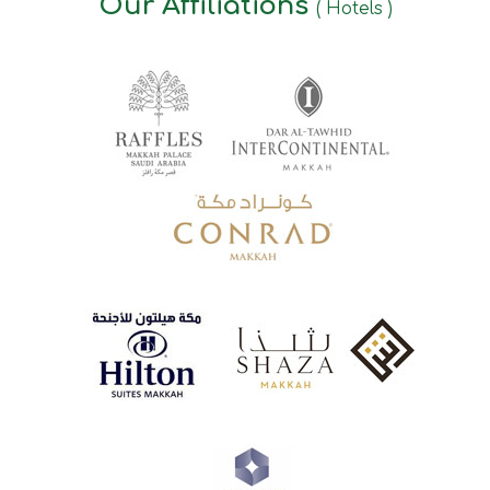
Our Affiliations
( Hotels )