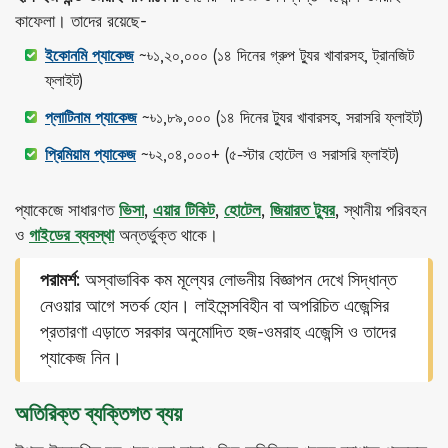
কাফেলা। তাদের রয়েছে-
ইকোনমি প্যাকেজ
~৳১,২০,০০০ (১৪ দিনের গ্রুপ ট্যুর খাবারসহ, ট্রানজিট
ফ্লাইট)
প্লাটিনাম প্যাকেজ
~৳১,৮৯,০০০ (১৪ দিনের ট্যুর খাবারসহ, সরাসরি ফ্লাইট)
প্রিমিয়াম প্যাকেজ
~৳২,০৪,০০০+ (৫-স্টার হোটেল ও সরাসরি ফ্লাইট)
প্যাকেজে সাধারণত
ভিসা
,
এয়ার টিকিট
,
হোটেল
,
জিয়ারত ট্যুর
, স্থানীয় পরিবহন
ও
গাইডের ব্যবস্থা
অন্তর্ভুক্ত থাকে।
পরামর্শ:
অস্বাভাবিক কম মূল্যের লোভনীয় বিজ্ঞাপন দেখে সিদ্ধান্ত
নেওয়ার আগে সতর্ক হোন। লাইসেন্সবিহীন বা অপরিচিত এজেন্সির
প্রতারণা এড়াতে সরকার অনুমোদিত হজ-ওমরাহ এজেন্সি ও তাদের
প্যাকেজ নিন।
অতিরিক্ত ব্যক্তিগত ব্যয়