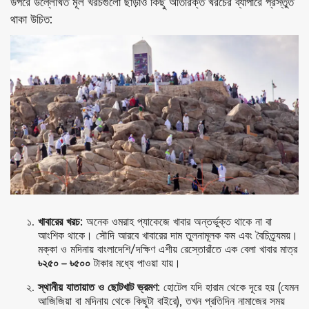
উপরে উল্লেখিত মূল খরচগুলো ছাড়াও কিছু অতিরিক্ত খরচের ব্যাপারে প্রস্তুত
থাকা উচিত:
খাবারের খরচ:
অনেক ওমরাহ প্যাকেজে খাবার অন্তর্ভুক্ত থাকে না বা
আংশিক থাকে। সৌদি আরবে খাবারের দাম তুলনামূলক কম এবং বৈচিত্র্যময়।
মক্কা ও মদিনায় বাংলাদেশি/দক্ষিণ এশীয় রেস্তোরাঁতে এক বেলা খাবার মাত্র
৳২৫০ – ৳৫০০
টাকার মধ্যে পাওয়া যায়।
স্থানীয় যাতায়াত ও ছোটখাট ভ্রমণ:
হোটেল যদি হারাম থেকে দূরে হয় (যেমন
আজিজিয়া বা মদিনায় থেকে কিছুটা বাইরে), তখন প্রতিদিন নামাজের সময়