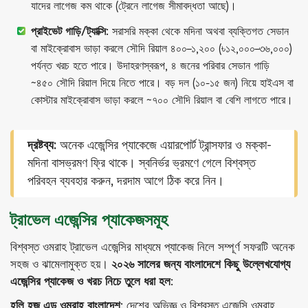
যাদের লাগেজ কম থাকে (ট্রেনে লাগেজ সীমাবদ্ধতা আছে)।
প্রাইভেট গাড়ি/ট্যাক্সি:
সরাসরি মক্কা থেকে মদিনা অথবা ব্যক্তিগত সেডান
বা মাইক্রোবাস ভাড়া করলে সৌদি রিয়াল ৪০০–১,২০০ (৳১২,০০০–৩৬,০০০)
পর্যন্ত খরচ হতে পারে। উদাহরণস্বরূপ, ৪ জনের পরিবার সেডান গাড়ি
~৪৫০ সৌদি রিয়াল দিয়ে নিতে পারে। বড় দল (১০-১৫ জন) নিয়ে হাইএস বা
কোস্টার মাইক্রোবাস ভাড়া করলে ~৭০০ সৌদি রিয়াল বা বেশি লাগতে পারে।
দ্রষ্টব্য:
অনেক এজেন্সির প্যাকেজে এয়ারপোর্ট ট্রান্সফার ও মক্কা-
মদিনা বাসভ্রমণ ফ্রি থাকে। স্বনির্ভর ভ্রমণে গেলে বিশ্বস্ত
পরিবহন ব্যবহার করুন, দরদাম আগে ঠিক করে নিন।
ট্রাভেল এজেন্সির প্যাকেজসমূহ
বিশ্বস্ত ওমরাহ ট্রাভেল এজেন্সির মাধ্যমে প্যাকেজ নিলে সম্পূর্ণ সফরটি অনেক
সহজ ও ঝামেলামুক্ত হয়।
২০২৬ সালের জন্য বাংলাদেশে কিছু উল্লেখযোগ্য
এজেন্সির প্যাকেজ ও খরচ নিচে তুলে ধরা হল:
হলি হজ এন্ড ওমরাহ বাংলাদেশ:
দেশের অভিজ্ঞ ও বিশ্বস্ত এজেন্সি ওমরাহ