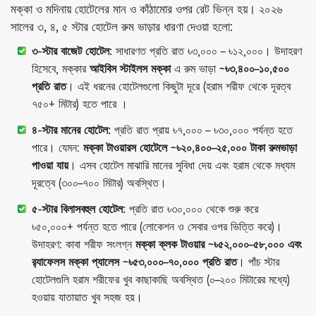
মক্কা ও মদিনায় হোটেলের মান ও কাঁঠামোর ওপর রেট ভিন্ন হয়। ২০২৬
সালের ৩, ৪, ৫ স্টার হোটেল রুম ভাড়ার ধারণা দেওয়া হলো:
৩-স্টার বাজেট হোটেল:
সাধারণত প্রতি রাত ৳৩,০০০ – ৳১২,০০০। উদাহরণ
হিসেবে, মক্কার
আইবিস স্টাইলস মক্কা
এ রুম ভাড়া
~৳৩,৪০০–১০,৫০০
প্রতি রাত
। এই ধরনের হোটেলগুলো কিছুটা দূরে (হরাম শরীফ থেকে দূরত্ব
৭৫০+ মিটার) হতে পারে ।
৪-স্টার মানের হোটেল:
প্রতি রাত প্রায় ৳৭,০০০ – ৳৩০,০০০ পর্যন্ত হতে
পারে। যেমন:
মক্কা টাওয়ারস হোটেলে ~৳২০,৪০০–২৫,০০০ টাকা রুমভাড়া
পাওয়া যায়
। এসব হোটেল মাঝারি মানের সুবিধা দেয় এবং হরাম থেকে মধ্যম
দূরত্বে (৩০০–৭০০ মিটার) অবস্থিত।
৫-স্টার বিলাসবহুল হোটেল:
প্রতি রাত ৳৩০,০০০ থেকে শুরু করে
৳৫০,০০০+ পর্যন্ত হতে পারে (লোকেশন ও সেবার ওপর ভিত্তি করে)।
উদাহরণ: কাবা শরীফ সংলগ্ন
মক্কা ক্লক টাওয়ার ~৳৫২,০০০–৫৮,০০০ এবং
র‍্যাফেলস মক্কা প্যালেস ~৳৫৩,০০০–৭০,০০০ প্রতি রাত
। পাঁচ স্টার
হোটেলগুলি হরাম শরীফের খুব কাছাকাছি অবস্থিত (০–২০০ মিটারের মধ্যে)
হওয়ায় যাতায়াত খুব সহজ হয়।