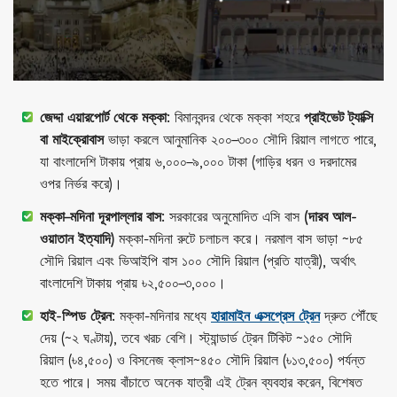
জেদ্দা এয়ারপোর্ট থেকে মক্কা:
বিমানবন্দর থেকে মক্কা শহরে
প্রাইভেট ট্যাক্সি
বা মাইক্রোবাস
ভাড়া করলে আনুমানিক ২০০–৩০০ সৌদি রিয়াল লাগতে পারে,
যা বাংলাদেশি টাকায় প্রায় ৬,০০০–৯,০০০ টাকা (গাড়ির ধরন ও দরদামের
ওপর নির্ভর করে)।
মক্কা–মদিনা দূরপাল্লার বাস:
সরকারের অনুমোদিত এসি বাস
(দারব আল-
ওয়াতান ইত্যাদি)
মক্কা-মদিনা রুটে চলাচল করে। নরমাল বাস ভাড়া ~৮৫
সৌদি রিয়াল এবং ভিআইপি বাস ১০০ সৌদি রিয়াল (প্রতি যাত্রী), অর্থাৎ
বাংলাদেশি টাকায় প্রায় ৳২,৫০০–৩,০০০।
হাই-স্পিড ট্রেন:
মক্কা-মদিনার মধ্যে
হারামাইন এক্সপ্রেস ট্রেন
দ্রুত পৌঁছে
দেয় (~২ ঘণ্টায়), তবে খরচ বেশি। স্ট্যান্ডার্ড ট্রেন টিকিট ~১৫০ সৌদি
রিয়াল (৳৪,৫০০) ও বিসনেজ ক্লাস~৪৫০ সৌদি রিয়াল (৳১৩,৫০০) পর্যন্ত
হতে পারে। সময় বাঁচাতে অনেক যাত্রী এই ট্রেন ব্যবহার করেন, বিশেষত