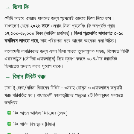
→ ভিসা ফি
সৌদি আরবে ওমরাহ পালনের জন্য প্রথমেই ওমরাহ ভিসা নিতে হবে।
বাংলাদেশ থেকে
২০২৬ সালে
ওমরাহ ভিসা প্রসেসিং ফি জনপ্রতি প্রায়
১৭,৫০০–১৮,০০০
টাকা (সার্ভিস চার্জসহ)।
ভিসা প্রসেসিং সাধারণত ৩-১০
কর্মদিবস লাগতে পারে
, তাই পরিকল্পনা করে আগেই আবেদন করা উচিত।
বাংলাদেশী নাগরিকদের জন্য এখন ভিসা পাওয়া তুলনামূলক সহজ, বিশেষত নির্দিষ্ট
এয়ারলাইন্স (সৌদিয়া এয়ারলাইন্স) দিয়ে ভ্রমণ করলে ৯৬ ঘণ্টার ট্রানজিট
ভিসাতেও ওমরাহ করার সুযোগ থাকে।
→ বিমান টিকিট খরচ
ঢাকা টু জেদ্দা/মদিনা বিমানের টিকিট – ওমরাহ মৌসুম ও এয়ারলাইন অনুযায়ী
খরচ পরিবর্তিত হয়। বাংলাদেশী হজযাত্রীদের পছন্দের ৪টি বিমানবন্দর সবচেয়ে
জনপ্রিয়:
কিং আব্দুল আজিজ বিমানবন্দর (জেদ্দা)
কিং খালিদ বিমানবন্দর (রিয়াদ)