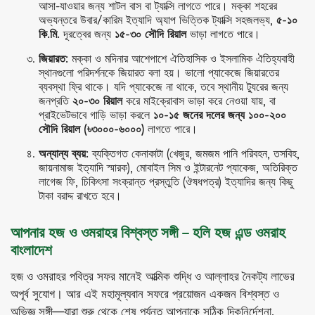
আসা-যাওয়ার জন্য শাটল বাস বা ট্যাক্সি লাগতে পারে। মক্কা শহরের
অভ্যন্তরে উবার/কারিম ইত্যাদি অ্যাপ ভিত্তিক ট্যাক্সি সহজলভ্য,
৫-১০
কি.মি.
দূরত্বের জন্য
১৫-৩০ সৌদি রিয়াল
ভাড়া লাগতে পারে।
জিয়ারত:
মক্কা ও মদিনার আশেপাশে ঐতিহাসিক ও ইসলামিক ঐতিহ্যবাহী
স্থানগুলো পরিদর্শনকে জিয়ারত বলা হয়। ভালো প্যাকেজে জিয়ারতের
ব্যবস্থা ফ্রি থাকে। যদি প্যাকেজে না থাকে, তবে স্থানীয় ট্যুরের জন্য
জনপ্রতি
২০-৩০ রিয়াল
করে মাইক্রোবাস ভাড়া করে নেওয়া যায়, বা
প্রাইভেটভাবে গাড়ি ভাড়া করলে
১০-১৫ জনের দলের জন্য ১০০-২০০
সৌদি রিয়াল (৳৩০০০-৬০০০)
লাগতে পারে।
অন্যান্য ব্যয়:
ব্যক্তিগত কেনাকাটা (খেজুর, জমজম পানি পরিবহন, তসবিহ,
জায়নামাজ ইত্যাদি স্মারক), মোবাইল সিম ও ইন্টারনেট প্যাকেজ, অতিরিক্ত
লাগেজ ফি, চিকিৎসা সংক্রান্ত প্রস্তুতি (ঔষধপত্র) ইত্যাদির জন্য কিছু
টাকা বরাদ্দ রাখতে হবে।
আপনার হজ ও ওমরাহর বিশ্বস্ত সঙ্গী – হলি হজ এন্ড ওমরাহ
বাংলাদেশ
হজ ও ওমরাহর পবিত্র সফর মানেই আত্মিক শুদ্ধি ও আল্লাহর নৈকট্য লাভের
অপূর্ব সুযোগ। আর এই মহামূল্যবান সফরে প্রয়োজন একজন বিশ্বস্ত ও
অভিজ্ঞ সঙ্গী—যারা শুরু থেকে শেষ পর্যন্ত আপনাকে সঠিক দিকনির্দেশনা,