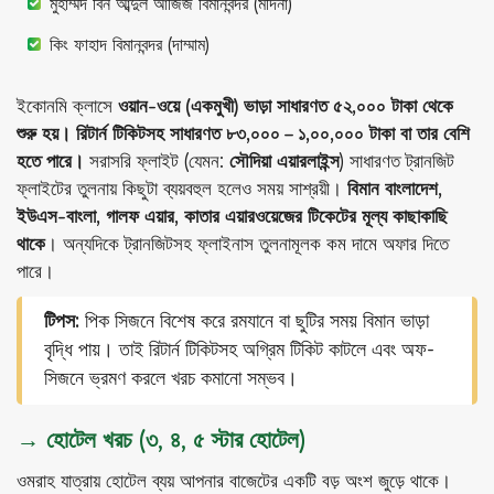
মুহাম্মদ বিন আব্দুল আজিজ বিমানবন্দর (মদিনা)
কিং ফাহাদ বিমানবন্দর (দাম্মাম)
ইকোনমি ক্লাসে
ওয়ান-ওয়ে (একমুখী) ভাড়া সাধারণত ৫২,০০০ টাকা থেকে
শুরু হয়। রিটার্ন টিকিটসহ সাধারণত ৮৩,০০০ – ১,০০,০০০ টাকা বা তার বেশি
হতে পারে।
সরাসরি ফ্লাইট (যেমন:
সৌদিয়া এয়ারলাইন্স
) সাধারণত ট্রানজিট
ফ্লাইটের তুলনায় কিছুটা ব্যয়বহুল হলেও সময় সাশ্রয়ী।
বিমান বাংলাদেশ,
ইউএস-বাংলা, গালফ এয়ার, কাতার এয়ারওয়েজের টিকেটের মূল্য কাছাকাছি
থাকে
। অন্যদিকে ট্রানজিটসহ ফ্লাইনাস তুলনামূলক কম দামে অফার দিতে
পারে।
টিপস:
পিক সিজনে বিশেষ করে রমযানে বা ছুটির সময় বিমান ভাড়া
বৃদ্ধি পায়। তাই রিটার্ন টিকিটসহ অগ্রিম টিকিট কাটলে এবং অফ-
সিজনে ভ্রমণ করলে খরচ কমানো সম্ভব।
→ হোটেল খরচ (৩, ৪, ৫ স্টার হোটেল)
ওমরাহ যাত্রায় হোটেল ব্যয় আপনার বাজেটের একটি বড় অংশ জুড়ে থাকে।