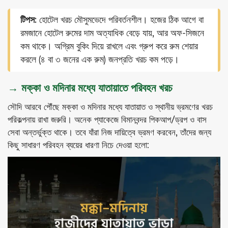
টিপস:
হোটেল খরচ মৌসুমভেদে পরিবর্তনশীল। হজের ঠিক আগে বা
রমজানে হোটেল রুমের দাম অত্যাধিক বেড়ে যায়, আর অফ-সিজনে
কম থাকে। অগ্রিম বুকিং দিয়ে রাখলে এবং গ্রুপ করে রুম শেয়ার
করলে (৪ বা ৩ জনের এক রুম) জনপ্রতি খরচ কম পড়ে।
→ মক্কা ও মদিনার মধ্যে যাতায়াতে পরিবহন খরচ
সৌদি আরবে পৌঁছে মক্কা ও মদিনার মধ্যে যাতায়াত ও স্থানীয় ভ্রমণের খরচ
পরিকল্পনায় রাখা জরুরি। অনেক প্যাকেজে বিমানবন্দর পিকআপ/ড্রপ ও বাস
সেবা অন্তর্ভুক্ত থাকে। তবে যাঁরা নিজ দায়িত্বে ভ্রমণ করবেন, তাঁদের জন্য
কিছু সাধারণ পরিবহন ব্যয়ের ধারণা নিচে দেওয়া হলো: